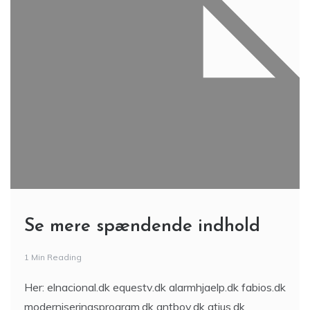
Se mere spændende indhold
1 Min Reading
Her: elnacional.dk equestv.dk alarmhjaelp.dk fabios.dk
moderniseringsprogram.dk antboy.dk atius.dk