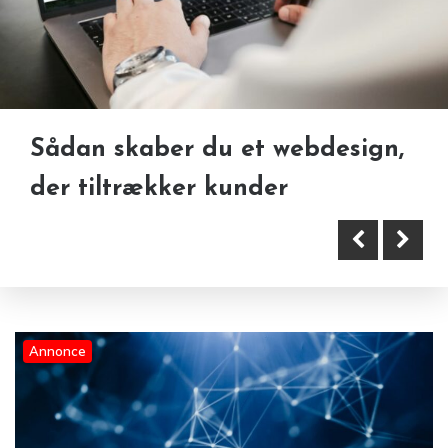
Sådan skaber du et webdesign,
Teknologi som drivkraft for
Appudvikling i fremtiden:
der tiltrækker kunder
forretningsudvikling
Derfor er apps blevet en
uundværlig del af moderne
virksomheder
Annonce