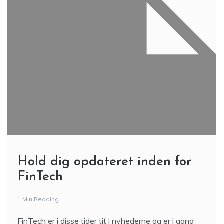
Hold dig opdateret inden for
FinTech
1 Min Reading
FinTech er i disse tider tit i nyhederne og er i gang