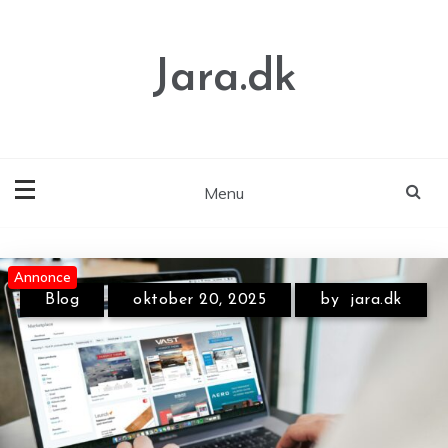
Skip
to
content
Jara.dk
Menu
Annonce
Annonce
Annonce
Blog
oktober 20, 2025
by
jara.dk