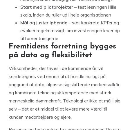
Start med pilotprojekter
– test løsningen i lille
skala, inden du ruller ud i hele organisationen
Mål og juster løbende
– sæt konkrete KPI’er og
evaluer regelmæssigt, om investeringen lever op
til forventningerne
Fremtidens forretning bygges
på data og fleksibilitet
Virksomheder, der trives i de kommende år, vil
kendetegnes ved evnen til at handle hurtigt på
baggrund af data, tilpasse sig skiftende markedsvilkår
og kombinere teknologisk kompetence med stærk
menneskelig dømmekraft. Teknologi er ikke et mål i sig
selv – det er et middel til at levere mere værdi til
kunder, medarbejdere og ejere.
Business og tech er ikke to separate verdener. De er i