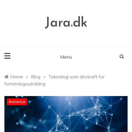
Skip
to
content
Jara.dk
Menu
Home
»
Blog
»
Teknologi som drivkraft for
forretningsudvikling
Annonce