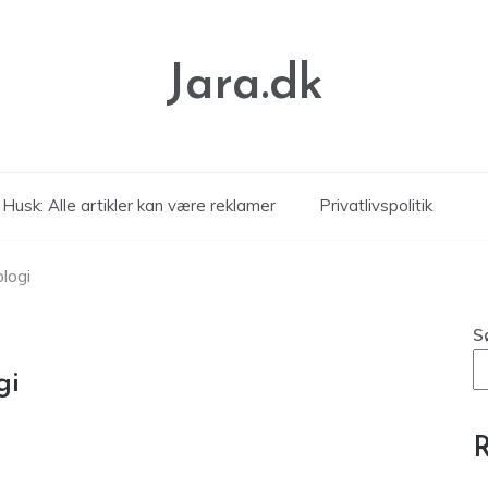
Jara.dk
Husk: Alle artikler kan være reklamer
Privatlivspolitik
logi
S
gi
R