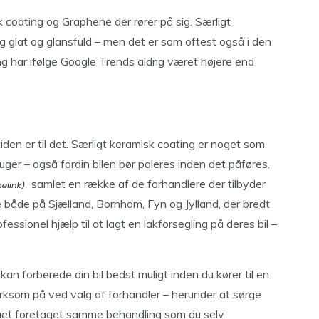
sk coating og Graphene der rører på sig. Særligt
g glat og glansfuld – men det er som oftest også i den
ng har ifølge Google Trends aldrig været højere end
t tiden er til det. Særligt keramisk coating er noget som
bruger – også fordin bilen bør poleres inden det påføres.
samlet en række af de forhandlere der tilbyder
 både på Sjælland, Bornhom, Fyn og Jylland, der bredt
ssionel hjælp til at lagt en lakforsegling på deres bil –
an forberede din bil bedst muligt inden du kører til en
ksom på ved valg af forhandler – herunder at sørge
 fået foretaget samme behandling som du selv