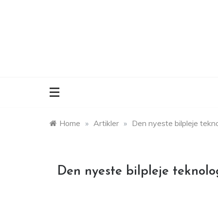
Skip
to
content
Home
»
Artikler
»
Den nyeste bilpleje tekno
Den nyeste bilpleje teknolo