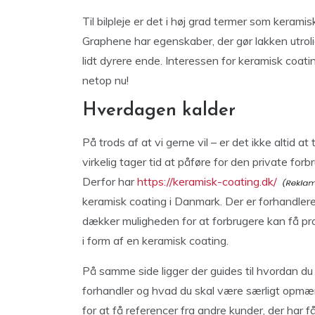
Til bilpleje er det i høj grad termer som kerami
Graphene har egenskaber, der gør lakken utroli
lidt dyrere ende. Interessen for keramisk coati
netop nu!
Hverdagen kalder
På trods af at vi gerne vil – er det ikke altid a
virkelig tager tid at påføre for den private for
Derfor har
https://keramisk-coating.dk/
keramisk coating i Danmark. Der er forhandlere
dækker muligheden for at forbrugere kan få profe
i form af en keramisk coating.
På samme side ligger der guides til hvordan du k
forhandler og hvad du skal være særligt opmær
for at få referencer fra andre kunder, der har