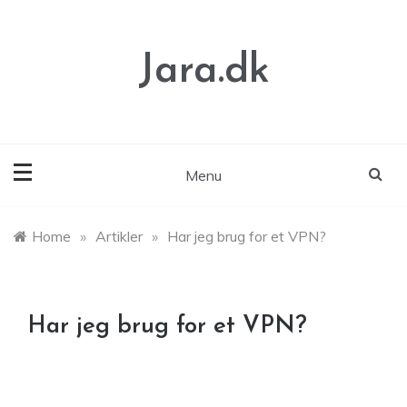
Skip
to
content
Jara.dk
Menu
Home
»
Artikler
»
Har jeg brug for et VPN?
Har jeg brug for et VPN?