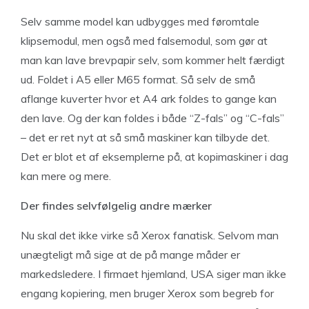
Selv samme model kan udbygges med føromtale
klipsemodul, men også med falsemodul, som gør at
man kan lave brevpapir selv, som kommer helt færdigt
ud. Foldet i A5 eller M65 format. Så selv de små
aflange kuverter hvor et A4 ark foldes to gange kan
den lave. Og der kan foldes i både “Z-fals” og “C-fals”
– det er ret nyt at så små maskiner kan tilbyde det.
Det er blot et af eksemplerne på, at kopimaskiner i dag
kan mere og mere.
Der findes selvfølgelig andre mærker
Nu skal det ikke virke så Xerox fanatisk. Selvom man
unægteligt må sige at de på mange måder er
markedsledere. I firmaet hjemland, USA siger man ikke
engang kopiering, men bruger Xerox som begreb for