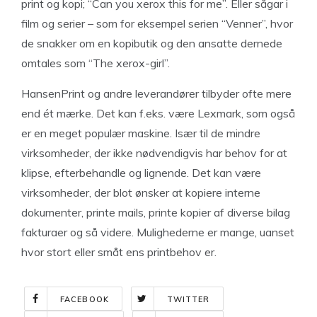
print og kopi; “Can you xerox this for me”. Eller sågar i
film og serier – som for eksempel serien “Venner”, hvor
de snakker om en kopibutik og den ansatte dernede
omtales som “The xerox-girl”.
HansenPrint og andre leverandører tilbyder ofte mere
end ét mærke. Det kan f.eks. være Lexmark, som også
er en meget populær maskine. Især til de mindre
virksomheder, der ikke nødvendigvis har behov for at
klipse, efterbehandle og lignende. Det kan være
virksomheder, der blot ønsker at kopiere interne
dokumenter, printe mails, printe kopier af diverse bilag
fakturaer og så videre. Mulighederne er mange, uanset
hvor stort eller småt ens printbehov er.
FACEBOOK
TWITTER