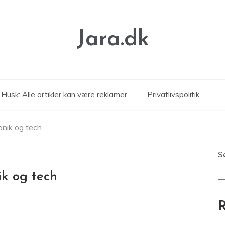
Jara.dk
Husk: Alle artikler kan være reklamer
Privatlivspolitik
onik og tech
S
ik og tech
R