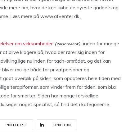
l vide mere om, hvor de kan købe de nyeste gadgets og
t home. Læs mere på www.afventer.dk.
lelser om virksomheder
inden for mange
 at blive klogere på, hvad der rører sig inden for
dvikling lige nu inden for tach-området, og det kan
bliver mulige både for privatpersoner og
et godt overblik på siden, som opdateres hele tiden med
lige terapiformer, som vinder frem for tiden, som bl.a.
ode for smerter. Siden har mange forskellige
du søger noget specifikt, så find det i kategorierne.
PINTEREST
LINKEDIN