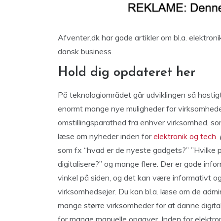
Afventer.dk har gode artikler om bl.a. elektro
dansk business.
Hold dig opdateret her
På teknologiområdet går udviklingen så hastigt
enormt mange nye muligheder for virksomheder
omstillingsparathed fra enhver virksomhed, so
læse om nyheder inden for
elektronik og tech
som fx “hvad er de nyeste gadgets?” ”Hvilke 
digitalisere?” og mange flere. Der er gode info
vinkel på siden, og det kan være informativt o
virksomhedsejer. Du kan bl.a. læse om de adm
mange større virksomheder for at danne digi
for mange manuelle opgaver. Inden for elektron