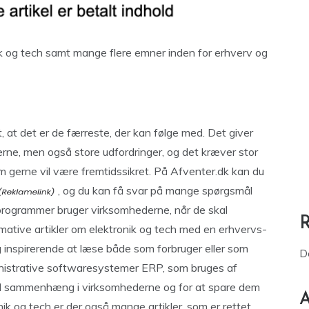
nik og tech samt mange flere emner inden for erhverv og
, at det er de færreste, der kan følge med. Det giver
ne, men også store udfordringer, og det kræver stor
m gerne vil være fremtidssikret. På Afventer.dk kan du
, og du kan få svar på mange spørgsmål
programmer bruger virksomhederne, når de skal
rmative artikler om elektronik og tech med en erhvervs-
g inspirerende at læse både som forbruger eller som
D
inistrative softwaresystemer ERP, som bruges af
tal sammenhæng i virksomhederne og for at spare dem
A
ik og tech er der også mange artikler, som er rettet