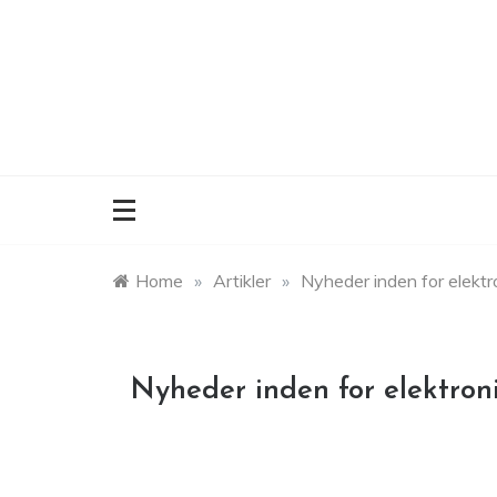
Skip
to
content
Home
»
Artikler
»
Nyheder inden for elektr
Nyheder inden for elektron