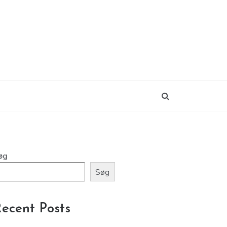
øg
Søg
ecent Posts