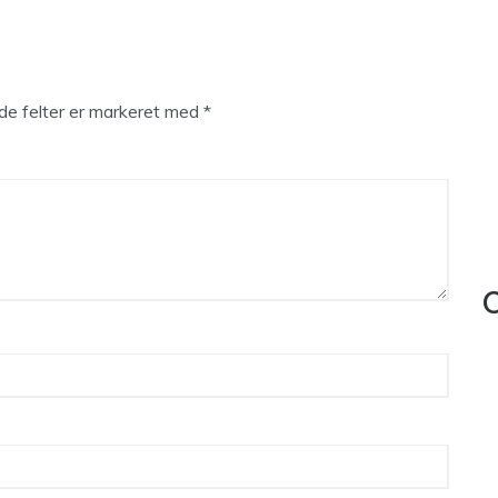
e felter er markeret med
*
C