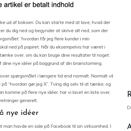
ænke ud af boksen. Du kan starte med at lave, hvad der
ter du dig ned og begynder at skrive alt ned, som der
ørgsmålet “hvordan får jeg flere kunder i min
et skal ned på papiret. Når du eksempelvis har været i
tænke over, om du kan bruge dine resultater til noget.
dine nye idéer på baggrund af din brainstorming.
ke over spørgsmålet i længere tid end normalt. Normalt vil
å “hvordan gør jeg X”. Tving dig selv til at tænke, og
n komme på flere nye idéer, har vi lavet en liste over,
retninger generelt.
D
å nye idéer
t man havde en side på Facebook til sin virksomhed. I
A